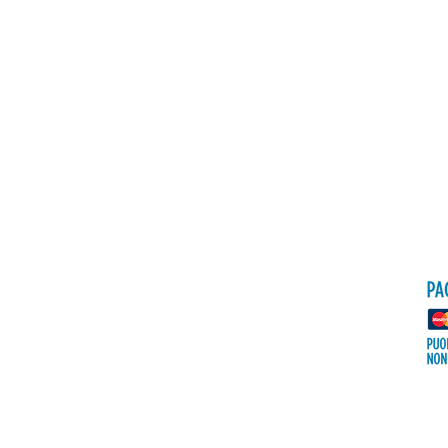
Politica
Spedizioni e resi
Informativa su privacy &
cookie
FAQ
© 2023 by KamilaBeautyShop. Creato con
Wix.com