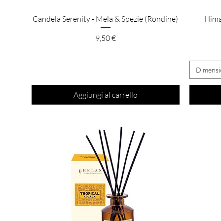
Vista rapida
Candela Serenity - Mela & Spezie (Rondine)
Hima
Prezzo
9,50 €
Dimensi
Aggiungi al carrello