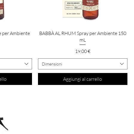
Vista rapida
 per Ambiente
BABBÀ AL RHUM Spray per Ambiente 150
mL
Prezzo
19,00 €
Dimensioni
ello
Aggiungi al carrello