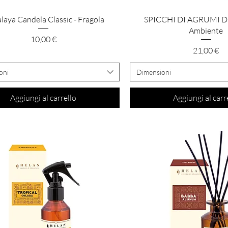
Vista rapida
Vista rapida
laya Candela Classic - Fragola
SPICCHI DI AGRUMI Dif
Ambiente
Prezzo
10,00 €
Prezzo
21,00 €
oni
Dimensioni
Aggiungi al carrello
Aggiungi al carr