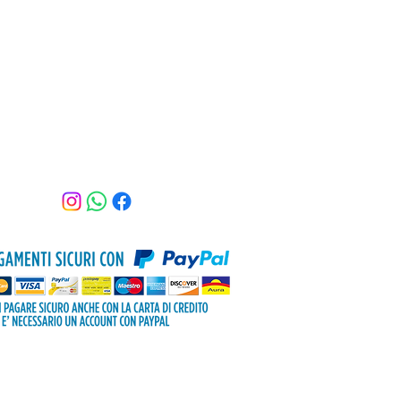
Assistenza clienti
Tel: 3470516398
Email:
beautyshopkamila@gmail.com