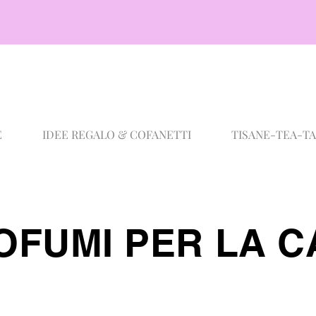
E
IDEE REGALO & COFANETTI
TISANE-TEA-T
OFUMI PER LA 