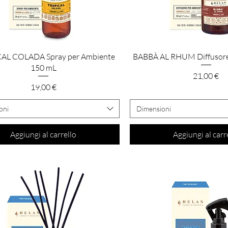
Vista rapida
Vista rapida
AL COLADA Spray per Ambiente
BABBÀ AL RHUM Diffusore
150 mL
Prezzo
21,00 €
Prezzo
19,00 €
oni
Dimensioni
Aggiungi al carrello
Aggiungi al carr