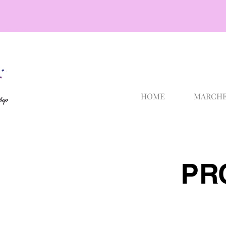
cosmetici selargius
HOME
MARCH
PR