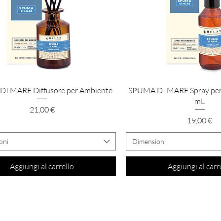
Vista rapida
Vista rapida
I MARE Diffusore per Ambiente
SPUMA DI MARE Spray per
mL
Prezzo
21,00 €
Prezzo
19,00 €
oni
Dimensioni
Aggiungi al carrello
Aggiungi al carr