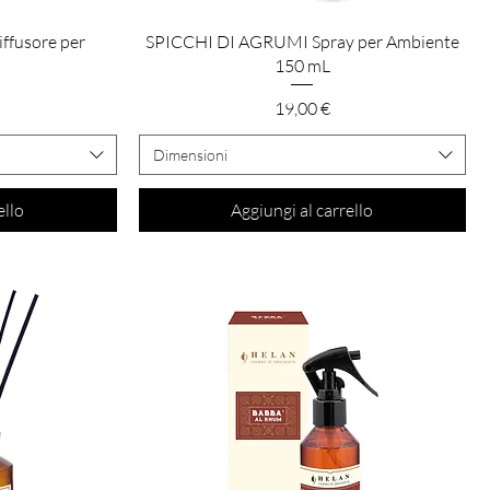
Vista rapida
fusore per
SPICCHI DI AGRUMI Spray per Ambiente
150 mL
Prezzo
19,00 €
Dimensioni
ello
Aggiungi al carrello