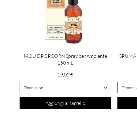
Vista rapida
MOU E POPCORN Spray per Ambiente
SPUMA D
150 mL
Prezzo
19,00 €
Dimensioni
Dimensi
Aggiungi al carrello