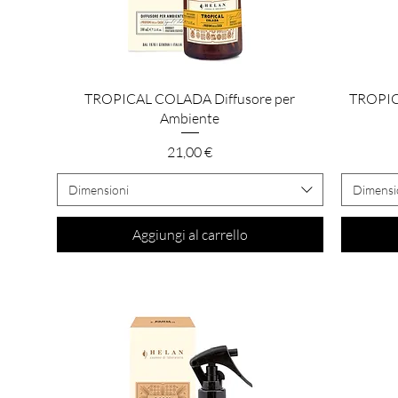
Vista rapida
TROPICAL COLADA Diffusore per
TROPIC
Ambiente
Prezzo
21,00 €
Dimensioni
Dimensi
Aggiungi al carrello