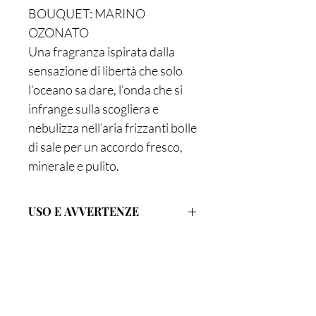
BOUQUET: MARINO
OZONATO
Una fragranza ispirata dalla
sensazione di libertà che solo
l’oceano sa dare, l’onda che si
infrange sulla scogliera e
nebulizza nell’aria frizzanti bolle
di sale per un accordo fresco,
minerale e pulito.
USO E AVVERTENZE
Immergere i midollini nella soluzione
profumata e, dopo un’attivazione di
circa 6 ore, capovolgerli a piacere per
regolare l'intensità della diffusione.
Ottimizzare la resa olfattiva
Sei già
sulla lista?
mantenendo la soluzione profumata