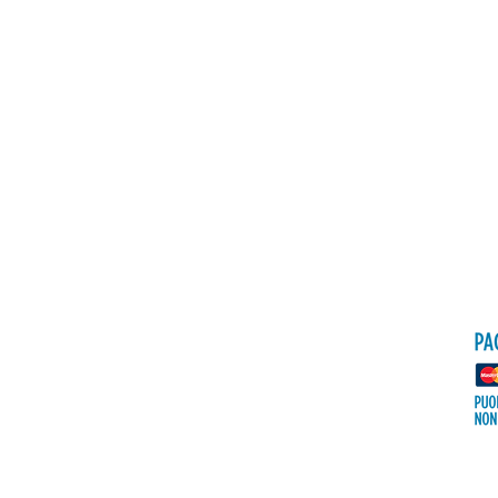
Politica
Spedizioni e resi
Informativa su privacy &
cookie
FAQ
© 2023 by KamilaBeautyShop. Creato con
Wix.com