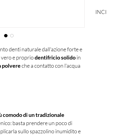
INCI
Sodium Bicarbonate, 
Sativa Starch *, Xylito
Glutamate, Menthol*, 
Peel Oil*, Sodium Chlo
to denti naturale dall'azione forte e
agricoltura biologica)
n vero e proprio
dentifricio solido
in
a polvere
che a contatto con l'acqua
ù comodo di un tradizionale
enico: basta prendere un poco di
plicarla sullo spazzolino inumidito e