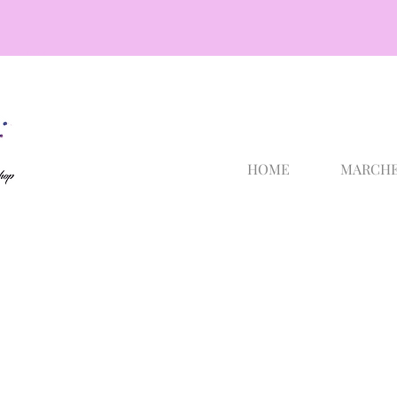
cosmetici selargius
HOME
MARCH