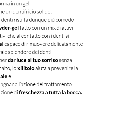
orma in un gel.
e un dentifricio solido,
denti risulta dunque più comodo
der-gel
fatto con un mix di attivi
ivi che al contatto con i denti si
el
capace di rimuovere delicatamente
rale splendore dei denti.
 per
dar luce al tuo sorriso
senza
alto, lo
xilitolo
aiuta a prevenire la
ale
e
gnano l’azione del trattamento
zione di
freschezza a tutta la bocca.