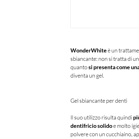
WonderWhite
è un trattamen
sbiancante: non si tratta di u
quanto
si presenta come un
diventa un gel.
Gel sbiancante per denti
Il suo utilizzo risulta quindi
pi
dentifricio solido
e molto igi
polvere con un cucchiaino, ap