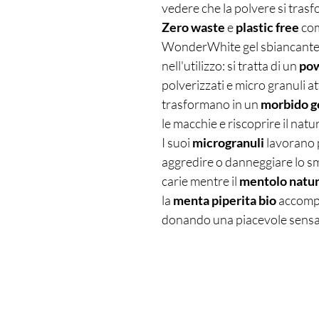
vedere che la polvere si trasf
Zero waste
e
plastic free
com
WonderWhite gel sbiancante 
nell'utilizzo: si tratta di un
pow
polverizzati e micro granuli att
trasformano in un
morbido g
le macchie e riscoprire il natu
I suoi
microgranuli
lavorano
aggredire o danneggiare lo sm
carie mentre il
mentolo
natur
la
menta
piperita
bio
accompa
donando una piacevole sensa