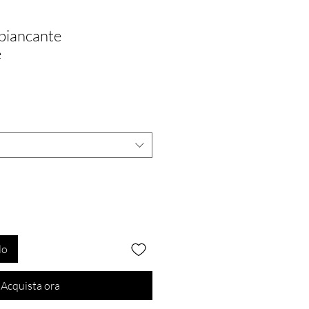
biancante
e
lo
Acquista ora