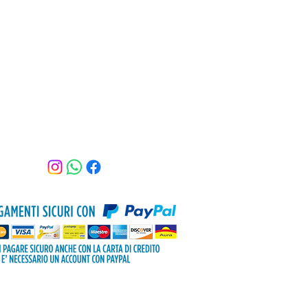
Assistenza clienti
Tel: 3470516398
Email:
beautyshopkamila@gmail.com