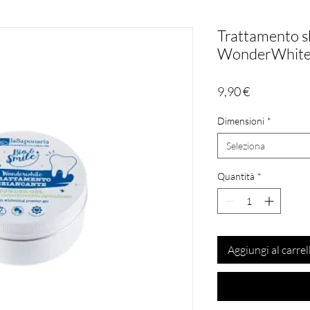
Trattamento s
WonderWhit
Prezzo
9,90 €
Dimensioni
*
Seleziona
Quantità
*
Aggiungi al carrel