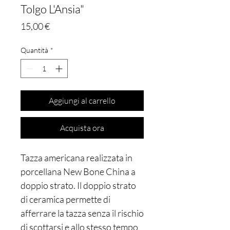
Tolgo L'Ansia"
Prezzo
15,00 €
Quantità
*
Aggiungi al carrello
Acquista ora
Tazza americana realizzata in
porcellana New Bone China a
doppio strato. Il doppio strato
di ceramica permette di
afferrare la tazza senza il rischio
di scottarsi e allo stesso tempo