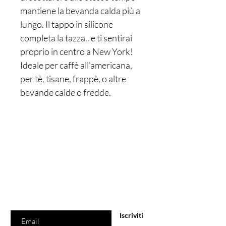
mantiene la bevanda calda più a
lungo. Il tappo in silicone
completa la tazza.. e ti sentirai
proprio in centro a New York!
Ideale per caffè all'americana,
per tè, tisane, frappè, o altre
bevande calde o fredde.
Sei già
sulla lista?
Iscriviti per ricevere offerte e sconti esclusivi
Inserisci l'e-mail qui
Iscriviti