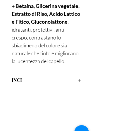
+ Betaina, Glicerina vegetale,
Estratto di Riso, Acido Lattico
e Fitico, Gluconolattone
,
idratanti, protettivi, anti-
crespo, contrastano lo
sbiadimeno del colore sia
naturale che tinto e migliorano
la lucentezza del capello.
INCI
Aqua, Cocamidopropyl hydroxysultaine,
Sodium cocoyl sarcosinate,
Cocamidopropyl betaine, Glycerin°,
Betaine, Lactic acid, Olea europaea leaf
extract*/**, Panicum miliaceum seed
Sei già
sulla lista?
extract*, Urtica dioica extract*/**,
Iscriviti per ricevere offerte e sconti esclusivi
Arctium lappa root extract*/**,