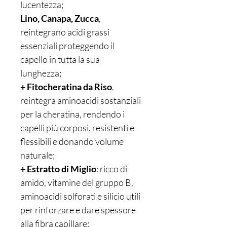
lucentezza;
Lino, Canapa, Zucca
,
reintegrano acidi grassi
essenziali proteggendo il
capello in tutta la sua
lunghezza;
+ Fitocheratina da Riso
,
reintegra aminoacidi sostanziali
per la cheratina, rendendo i
capelli più corposi, resistenti e
flessibili e donando volume
naturale;
+ Estratto di Miglio
: ricco di
amido, vitamine del gruppo B,
aminoacidi solforati e silicio utili
per rinforzare e dare spessore
alla fibra capillare;