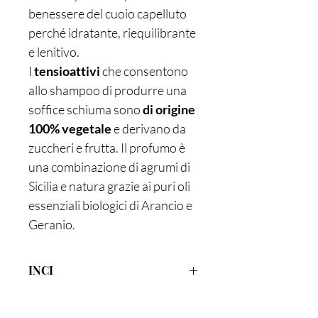
benessere del cuoio capelluto
perché idratante, riequilibrante
e lenitivo.
I
tensioattivi
che consentono
allo shampoo di produrre una
soffice schiuma sono
di origine
100% vegetale
e derivano da
zuccheri e frutta. Il profumo è
una combinazione di agrumi di
Sicilia e natura grazie ai puri oli
essenziali biologici di Arancio e
Geranio.
INCI
Aqua, Aloe Barbadensis Leaf Juice*,
Coco-Glucoside, Sodium Coco-Sulfate,