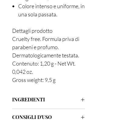
Colore intenso e uniforme, in
una sola passata.
Dettagli prodotto
Cruelty free. Formula priva di
parabeni e profumo.
Dermatologicamente testata.
Contenuto: 1,20 g - Net Wt.
0,042 oz.
Gross weight: 9,5 g
INGREDIENTI
#240101Taffy
CONSIGLI D'USO
ISODODECANE, MICA, POLYBUTENE,
SYNTHETIC WAX, SYNTHETIC
Disegnare il contorno delle labbra
FLUORPHLOGOPITE,
partendo dal centro della bocca verso i