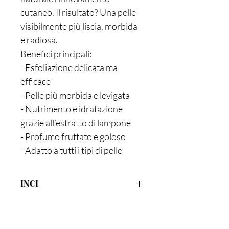
cutaneo. Il risultato? Una pelle
visibilmente più liscia, morbida
e radiosa.
Benefici principali:
- Esfoliazione delicata ma
efficace
- Pelle più morbida e levigata
- Nutrimento e idratazione
grazie all’estratto di lampone
- Profumo fruttato e goloso
- Adatto a tutti i tipi di pelle
INCI
Sucrose, Glycerin, Cetearyl Alcohol,
Butyrospermum Parkii Butter, Rubus
Idaeus Fruit Extractl*, Cocamidopropyl