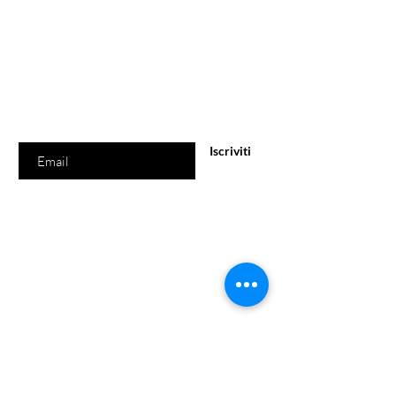
Betaine, Aqua, Parfum, Limonene,
Linalool, CI 77742, CI 77491. (*) Issued
Sei già
sulla lista?
from organic agriculture
Iscriviti per ricevere offerte e sconti esclusivi
Inserisci l'e-mail qui
Iscriviti
Il negozio
Via Roma 39
09047 Selargius (CA)
Lunedì - Venerdì: 09:00/13:00 - 17.00/ 20.00