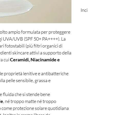
Inci
Aqua, Propanediol, Di
Hydroxybenzoyl Hexyl 
Ethylhexyl Triazone, N
olto ampio formulata per proteggere
Polymethylsilsesquiox
aggi UVA/UVB (SPF 50+ PA++++). La
Tetramethylbutylphen
i fotostabili (più filtri organici di
Caprylyl Methicone, D
ienti skincare attivi a supporto della
Glycerin, Butylene Gly
Glycol, Behenyl Alcoho
ra cui
Ceramidi, Niacinamide e
Polyglyceryl-3 Methyl
Decyl Glucoside, Tro
le proprietà lenitive e antibatteriche
Acrylates/C10-30 Alky
Stearoyl Glutamate, P
la pelle sensibile, grassa e
Sylvestris Bud Extract
Echium Plantagineum 
e fluida che si stende bene
(Sunflower) Seed Oil 
le
, né troppo matte né troppo
Ceramide NP, Glycery
Halicacabum Flower/Le
 o come protezione solare quotidiana
Hedychium Coronarium 