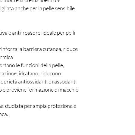
. Inoltre la crema libera da
Copper Tripeptide-1, A
liata anche per la pelle sensibile.
Tetrapeptide-7, Nonape
Pentapeptide-4, Hexape
tiva e anti-rossore; ideale per pelli
 rinforza la barriera cutanea, riduce
ermica
rtano le funzioni della pelle,
arazione, idratano, riducono
oprietà antiossidanti e rassodanti
ebo e previene formazione di macchie
e studiata per ampia protezione e
nca.