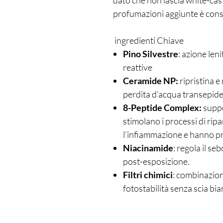
dato che non lascia white-cast
profumazioni aggiunte è consig
ingredienti Chiave
Pino Silvestre
: azione leni
reattive
Ceramide NP:
ripristina e
perdita d’acqua transepid
8-Peptide Complex:
suppo
stimolano i processi di rip
l’infiammazione e hanno pr
Niacinamide
: regola il s
post-esposizione.
Filtri chimici
: combinazion
fotostabilità senza scia bia