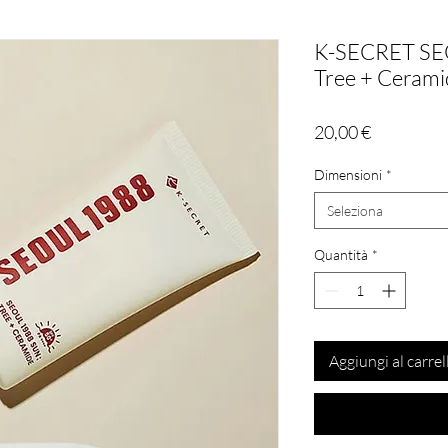
K-SECRET SEO
Tree + Ceram
Prezzo
20,00 €
Dimensioni
*
Seleziona
Quantità
*
Aggiungi al carrel