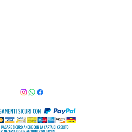
Assistenza clienti
Tel: 3470516398
Email:
beautyshopkamila@gmail.com