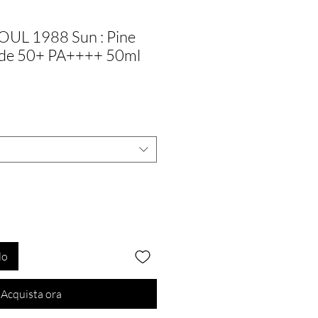
UL 1988 Sun : Pine
ide 50+ PA++++ 50ml
lo
Acquista ora