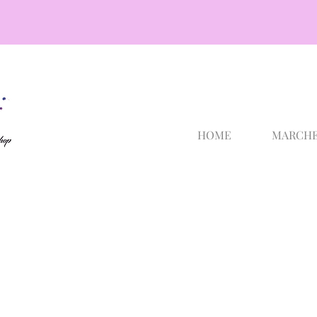
cosmetici selargius
HOME
MARCH