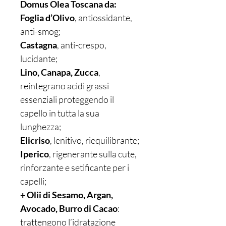
Domus Olea Toscana da:
Foglia d’Olivo
, antiossidante,
anti-smog;
Castagna
, anti-crespo,
lucidante;
Lino, Canapa, Zucca
,
reintegrano acidi grassi
essenziali proteggendo il
capello in tutta la sua
lunghezza;
Elicriso
, lenitivo, riequilibrante;
Iperico
, rigenerante sulla cute,
rinforzante e setificante per i
capelli;
+ Olii di Sesamo, Argan,
Avocado, Burro di Cacao
:
trattengono l’idratazione