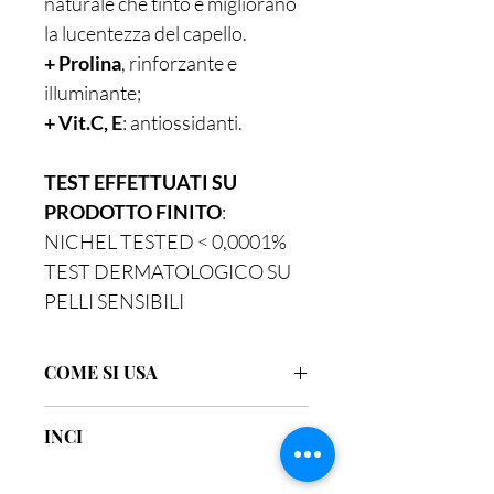
naturale che tinto e migliorano
la lucentezza del capello.
+ Prolina
, rinforzante e
illuminante;
+ Vit.C, E
: antiossidanti.
TEST EFFETTUATI SU
PRODOTTO FINITO
:
NICHEL TESTED < 0,0001%
TEST DERMATOLOGICO SU
PELLI SENSIBILI
COME SI USA
1-PRE-SHAMPOO
: applicare sui capelli
INCI
asciutti, non molto sporchi, e
massaggiando dalle radici alle punte.
INGREDIENTS:
Aqua,
Tenere in posa 30 minuti/1 ora e