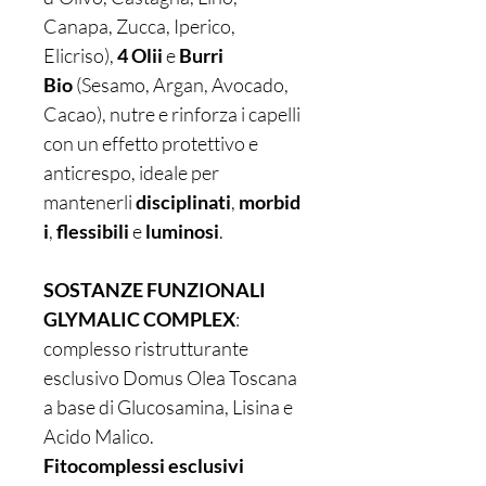
Canapa, Zucca, Iperico,
Elicriso),
4 Olii
e
Burri
Bio
(Sesamo, Argan, Avocado,
Cacao), nutre e rinforza i capelli
con un effetto protettivo e
anticrespo, ideale per
mantenerli
disciplinati
,
morbid
i
,
flessibili
e
luminosi
.
SOSTANZE FUNZIONALI
GLYMALIC COMPLEX
:
complesso ristrutturante
esclusivo Domus Olea Toscana
a base di Glucosamina, Lisina e
Acido Malico.
Fitocomplessi esclusivi