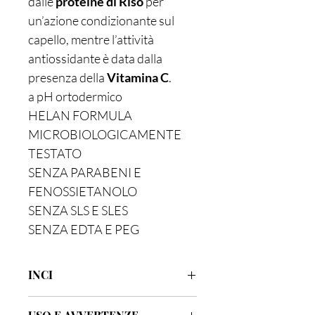
dalle
proteine di Riso
per
un’azione condizionante sul
capello, mentre l’attività
antiossidante è data dalla
presenza della
Vitamina C
.
a pH ortodermico
HELAN FORMULA
MICROBIOLOGICAMENTE
TESTATO
SENZA PARABENI E
FENOSSIETANOLO
SENZA SLS E SLES
SENZA EDTA E PEG
INCI
AQUA/WATER, CAPRYLYL/CAPRYL