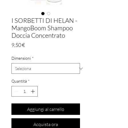
I SORBETTI DI HELAN -
MangoBoom Shampoo
Doccia Concentrato
Prezzo
9,50 €
Dimensioni
*
Quantità
*
Aggiungi al carrello
Acquista ora