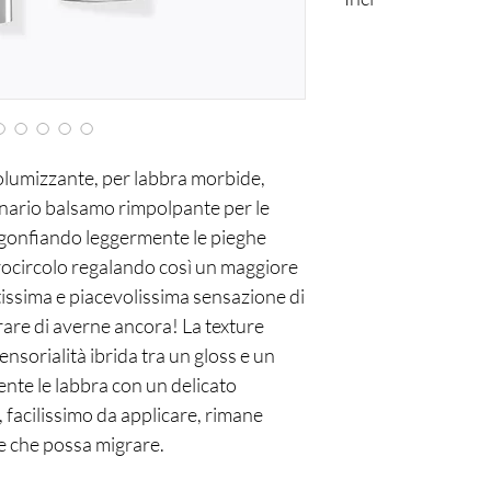
101 - SKILLFUL ING
HYDROGENATED PO
COPOLYMER, SYNTH
STEAROYL STEARATE
TETRAISOSTEARATE,
PALMITATE, RICINU
olumizzante, per labbra morbide,
COMMUNIS (CASTOR) 
SODIUM HYALURONA
inario balsamo rimpolpante per le
BUTYROSPERMUM P
i, gonfiando leggermente le pieghe
PARKII (SHEA) BUTT
crocircolo regalando così un maggiore
BUTTER/ MANGIFERA
issima e piacevolissima sensazione di
SIMMONDSIA CHINE
rare di averne ancora! La texture
104 - MINDSET INGR
nsorialità ibrida tra un gloss e un
HYDROGENATED PO
ente le labbra con un delicato
COPOLYMER, SYNTH
STEAROYL STEARATE
, facilissimo da applicare, rimane
TETRAISOSTEARATE,
e che possa migrare.
DIOXIDE, ETHYLHEXY
COMMUNIS SEED OI