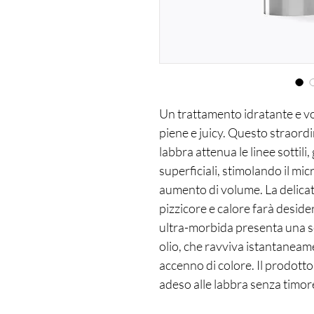
Un trattamento idratante e v
piene e juicy. Questo straord
labbra attenua le linee sottil
superficiali, stimolando il mi
aumento di volume. La delicat
pizzicore e calore farà deside
ultra-morbida presenta una se
olio, che ravviva istantaneam
accenno di colore. Il prodotto
adeso alle labbra senza timor