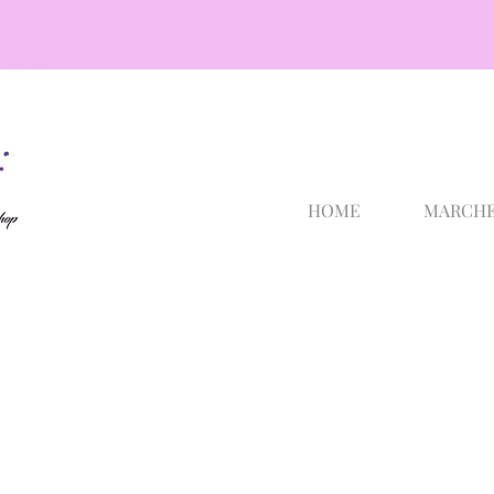
cosmetici selargius
HOME
MARCH