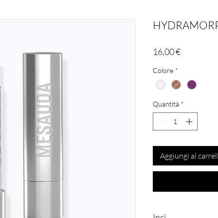
HYDRAMORP
Prezzo
16,00 €
Colore
*
Quantità
*
Aggiungi al carrel
Inci