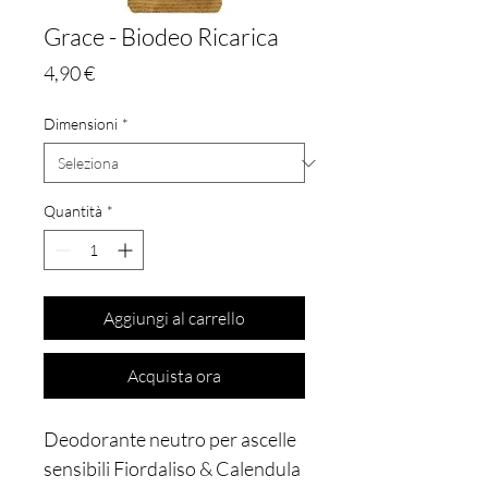
Grace - Biodeo Ricarica
Prezzo
4,90 €
Dimensioni
*
Quantità
*
Aggiungi al carrello
Acquista ora
Deodorante neutro per ascelle
sensibili Fiordaliso & Calendula