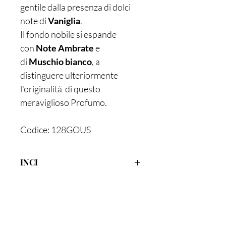
gentile dalla presenza di dolci
note di
Vaniglia
.
Il fondo nobile si espande
con
Note Ambrate
e
di
Muschio bianco
, a
distinguere ulteriormente
l'originalità di questo
meraviglioso Profumo.
Codice: 128GOUS
INCI
ALCOHOL DENAT.,
PARFUM/FRAGRANCE,
AQUA/WATER, GERANIOL,
CITRONELLOL, CITRAL.