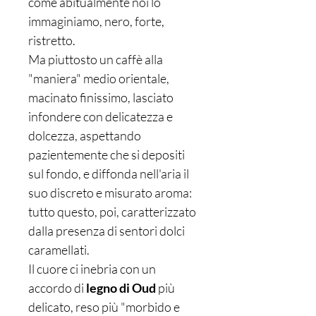
come abitualmente noi lo
immaginiamo, nero, forte,
ristretto.
Ma piuttosto un caffè alla
"maniera" medio orientale,
macinato finissimo, lasciato
infondere con delicatezza e
dolcezza, aspettando
pazientemente che si depositi
sul fondo, e diffonda nell'aria il
suo discreto e misurato aroma:
tutto questo, poi, caratterizzato
dalla presenza di sentori dolci
caramellati.
Il cuore ci inebria con un
accordo di
legno di Oud
più
delicato, reso più "morbido e