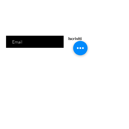
Sei già
sulla lista?
Iscriviti per ricevere offerte e sconti esclusivi
Inserisci l'e-mail qui
Iscriviti
Il negozio
Via Roma 39
09047 Selargius (CA)
Lunedì - Venerdì: 09:00/13:00 - 17.00/ 20.00
Sabato : 09:00 / 13:00