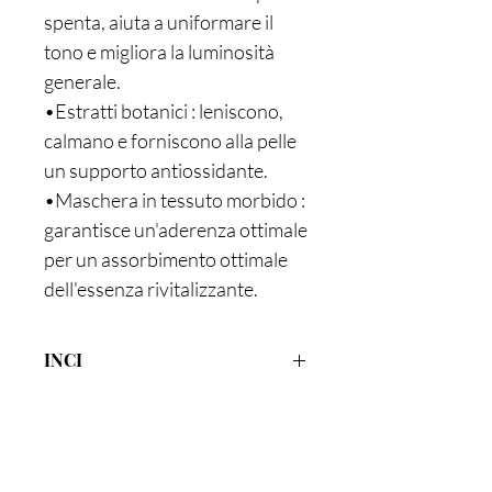
spenta, aiuta a uniformare il
tono e migliora la luminosità
generale.
•Estratti botanici : leniscono,
calmano e forniscono alla pelle
un supporto antiossidante.
•Maschera in tessuto morbido :
garantisce un'aderenza ottimale
per un assorbimento ottimale
dell'essenza rivitalizzante.
INCI
Water (Aqua), Glycerin, Propylene
Glycol, Sodium Hyaluronate,
Methylpropanediol, Phenoxyethanol,
Polysorbate 80, Carbomer,