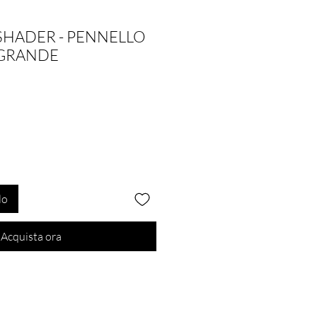
 SHADER - PENNELLO
GRANDE
lo
Acquista ora