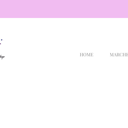
cosmetici selargius
HOME
MARCH