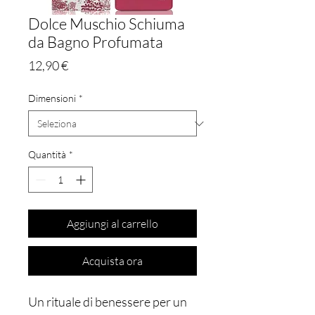
Dolce Muschio Schiuma
da Bagno Profumata
Prezzo
12,90 €
Dimensioni
*
Quantità
*
Aggiungi al carrello
Acquista ora
Un rituale di benessere per un