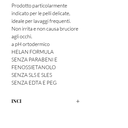
Prodotto particolarmente
indicato per le pelli delicate,
ideale per lavaggi frequenti.
Non irrita e non causa bruciore
agli occhi.
a pH ortodermico
HELAN FORMULA
SENZA PARABENI E
FENOSSIETANOLO
SENZA SLS E SLES
SENZA EDTA E PEG
INCI
AQUA/WATER, LAURYL GLUCOSIDE,
SODIUM COCOAMPHOACETATE,
PARFUM/FRAGRANCE, SODIUM