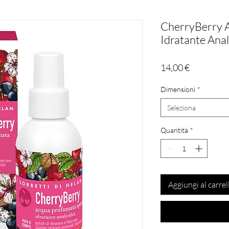
CherryBerry 
Idratante Anal
Prezzo
14,00 €
Dimensioni
*
Seleziona
Quantità
*
Aggiungi al carrel