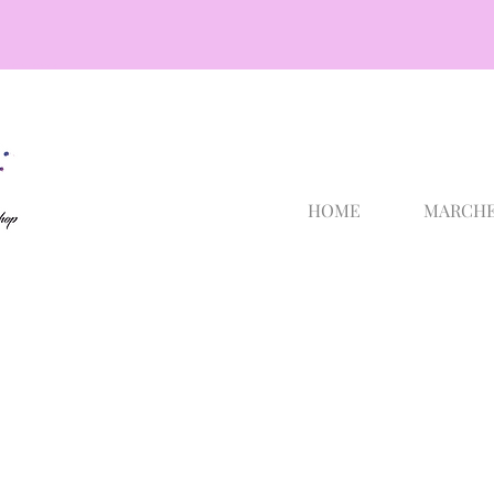
cosmetici selargius
HOME
MARCH