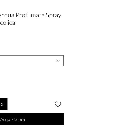
Acqua Profumata Spray
colica
lo
Acquista ora