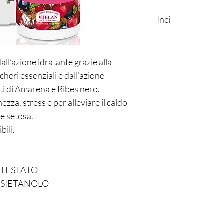
Inci
AQUA/WATER, PARF
POLYGLYCERYL-10 C
EXTRACT, SODIUM C
ll’azione idratante grazie alla
TETRASODIUM GLUTA
heri essenziali e dall’azione
CAPRYLHYDROXAMIC
atti di Amarena e Ribes nero.
EXTRACT, ASCORBYL
ezza, stress e per alleviare il caldo
MALTODEXTRIN, TE
ACETYLOCTAHYDRON
e setosa.
COUMARIN, BENZAL
bili.
BENZYL BENZOATE, 
ANISE ALCOHOL, RO
CINNAMAL, CINNA
TESTATO
SSIETANOLO