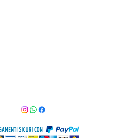
Assistenza clienti
Tel: 3470516398
Email:
beautyshopkamila@gmail.com