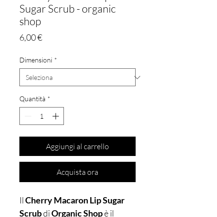
Sugar Scrub - organic
shop
Prezzo
6,00 €
Dimensioni
*
Quantità
*
Aggiungi al carrello
Acquista ora
Il
Cherry Macaron Lip Sugar
Scrub
di
Organic Shop
è il