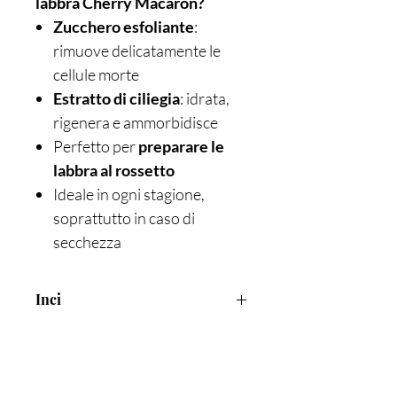
labbra Cherry Macaron?
Zucchero esfoliante
:
rimuove delicatamente le
cellule morte
Estratto di ciliegia
: idrata,
rigenera e ammorbidisce
Perfetto per
preparare le
labbra al rossetto
Ideale in ogni stagione,
soprattutto in caso di
secchezza
Inci
Sucrose, Glycerin, Cetearyl Alcohol,
Theobroma Cacao (Cocoa) Seed Butter,
Cera Alba (Beeswax), Glyceryl Stearate,
Malpighia Punicifolia (Acerola) Fruit