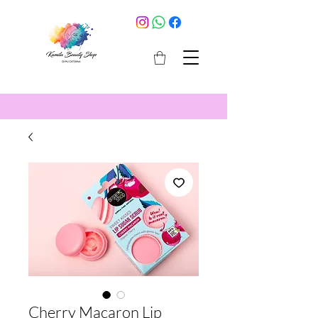
cosmetici selargius
Cherry Macaron Lip