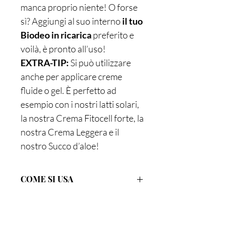
manca proprio niente! O forse
sì? Aggiungi al suo interno
il tuo
Biodeo in ricarica
preferito e
voilà, è pronto all’uso!
EXTRA-TIP:
Si può utilizzare
anche per applicare creme
fluide o gel. È perfetto ad
esempio con i nostri latti solari,
la nostra Crema Fitocell forte, la
nostra Crema Leggera e il
nostro Succo d’aloe!
COME SI USA
Utilizzare l'applicatore roll on è
semplicissimo:
1. Apri l’applicatore ruotando la ghiera