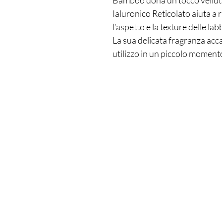
Bamboo dona un tocco vellutat
Ialuronico Reticolato aiuta a 
l’aspetto e la texture delle la
La sua delicata fragranza acc
utilizzo in un piccolo moment