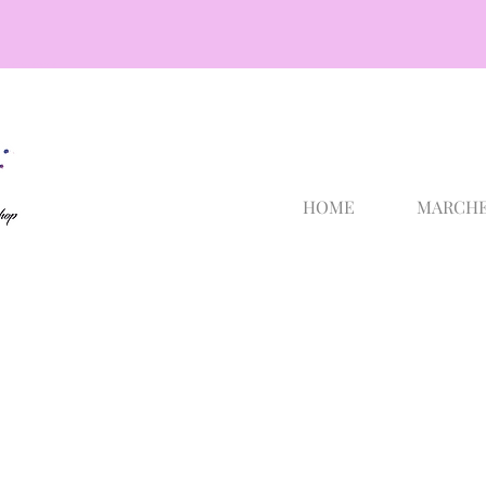
cosmetici selargius
HOME
MARCH