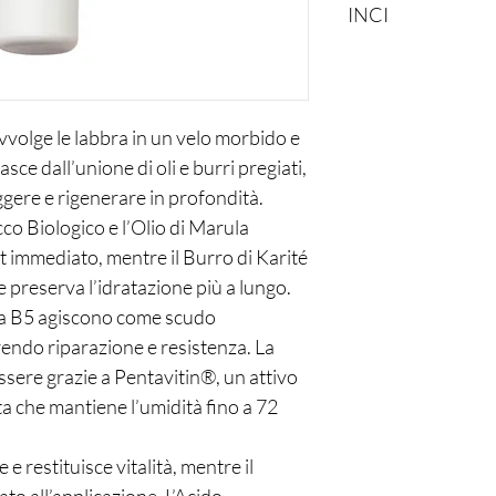
INCI
Hydrogenated polyisob
[Water], Helianthus an
olivate, Aroma [Flavor
esters, Butyrospermum
volge le labbra in un velo morbido e
nucifera (Coconut) oil
sce dall’unione di oli e burri pregiati,
Sclerocarya birrea see
ggere e rigenerare in profondità.
Saccharide isomerate,
jelly extract, Ethylhexy
occo Biologico e l’Olio di Marula
acid, Sodium citrate, P
immediato, mentre il Burro di Karité
diisostearate/polyhyd
 preserva l’idratazione più a lungo.
hyaluronate crosspoly
na B5 agiscono come scudo
Tetrasodium glutamate
*da agricoltura biologi
rendo riparazione e resistenza. La
essere grazie a Pentavitin®, un attivo
a che mantiene l’umidità fino a 72
 e restituisce vitalità, mentre il