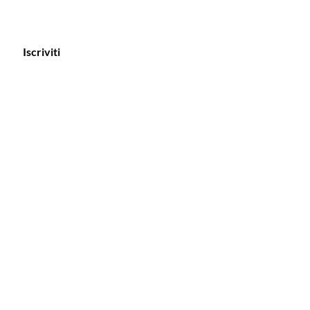
Iscriviti
Assistenza clienti
Tel: 3470516398
Email:
beautyshopkamila@gmail.com