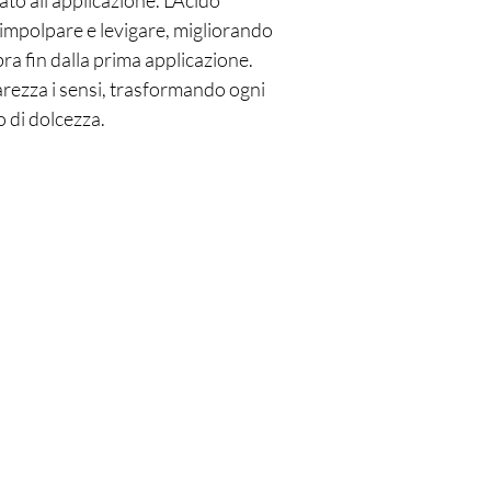
o all’applicazione. L’Acido
rimpolpare e levigare, migliorando
bbra fin dalla prima applicazione.
arezza i sensi, trasformando ogni
o di dolcezza.
Sei già
sulla lista?
Iscriviti per ricevere offerte e sconti esclusivi