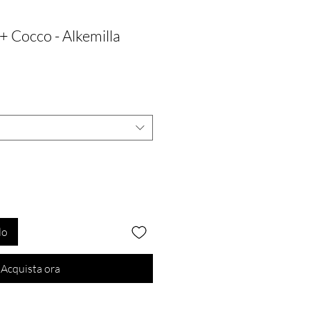
+ Cocco - Alkemilla
lo
Acquista ora