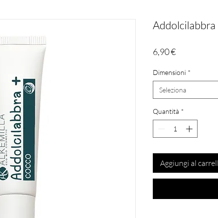
Addolcilabbra 
Prezzo
6,90 €
Dimensioni
*
Seleziona
Quantità
*
Aggiungi al carrel