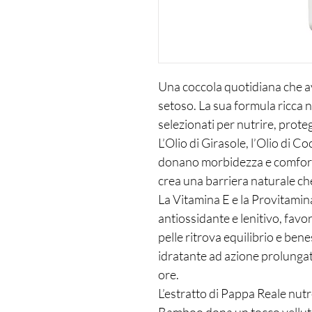
Una coccola quotidiana che av
setoso. La sua formula ricca na
selezionati per nutrire, prote
L’Olio di Girasole, l’Olio di C
donano morbidezza e comfort 
crea una barriera naturale che
La Vitamina E e la Provitami
antiossidante e lenitivo, favo
pelle ritrova equilibrio e ben
idratante ad azione prolungat
ore.
L’estratto di Pappa Reale nutre